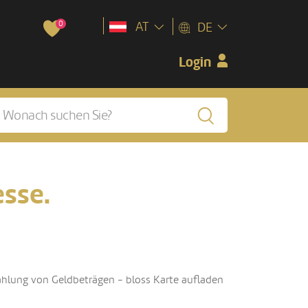
0
AT
DE
Login
esse.
szahlung von Geldbeträgen - bloss Karte aufladen