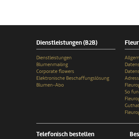
Dienstleistungen (B2B)
Fleu
Dienstleistungen
Allgem
Blumenmailing
Datens
Corporate flowers
Datens
Elektronische Beschaffungslösung
Adres
Blumen-Abo
Fleuro
So fun
Fleur
Gutha
Fleuro
Telefonisch bestellen
Bes