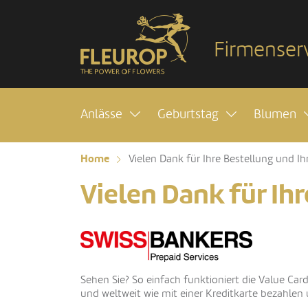
Firmenser
Anlässe
Geburtstag
Blumen
Home
Vielen Dank für Ihre Bestellung und Ihr
Vielen Dank für Ihr
Sehen Sie? So einfach funktioniert die Value Car
und weltweit wie mit einer Kreditkarte bezahlen