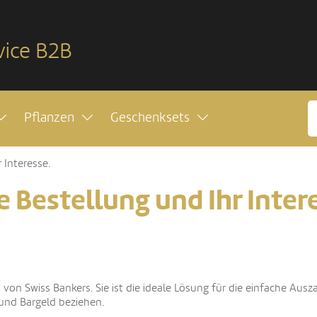
vice B2B
Pflanzen
Geschenksets
 Interesse.
e Bestellung und Ihr Inter
d von Swiss Bankers. Sie ist die ideale Lösung für die einfache Au
 und Bargeld beziehen.