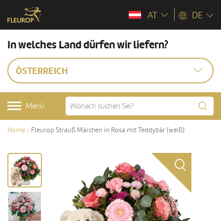
AT
DE
In welches Land dürfen wir liefern?
ÖSTERREICH
Menü
Home
Fleurop Strauß Märchen in Rosa mit Teddybär (weiß)