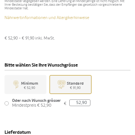
Mindestalter abgegeben werden. Eine Lieferung an Minderjährige ist nicht möglich. Mit
Ihrer Bestellung bestätigen Sie, dass der Empfänger das gesetzlich vorgeschriebene
Mindestalter hat.
Nährwertinformationen und Allergikerhinweise
€ 52,90 - € 91,90
inkl. MwSt.
Bitte wählen Sie Ihre Wunschgrösse
Minimum
Standard
€ 52,90
€ 91,90
Oder nach Wunsch grösser
€
Mindestpreis € 52,90
Lieferdatum