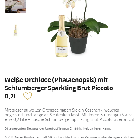
Weiße Orchidee (Phalaenopsis) mit
Schlumberger Sparkling Brut Piccolo
0,2L
Mit dieser stilvollen Orchidee haben Sie ein Geschenk, welches
begeistert und lange an Sie denken lässt. Mit Ihrem Blumengruß wird
eine 0,2 Liter-Flasche Schlumberger Sparkling Brut Piccolo überbracht.
Bitte beachten Sie, dass der Übertopf je nach Erhältlichkeit variieren kann.
Ab 18! Dieses Produkt enthält Alkohol und darf nicht an Personen unter dem gesetzlichen