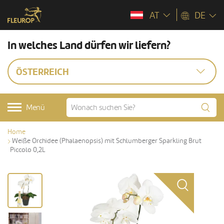
AT
DE
In welches Land dürfen wir liefern?
ÖSTERREICH
Menü
Home
Weiße Orchidee (Phalaenopsis) mit Schlumberger Sparkling Brut
Piccolo 0,2L