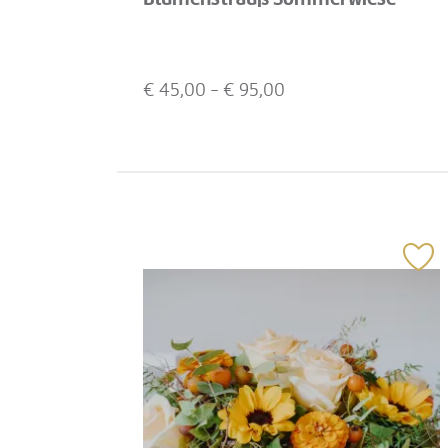
€
45,00
- €
95,00