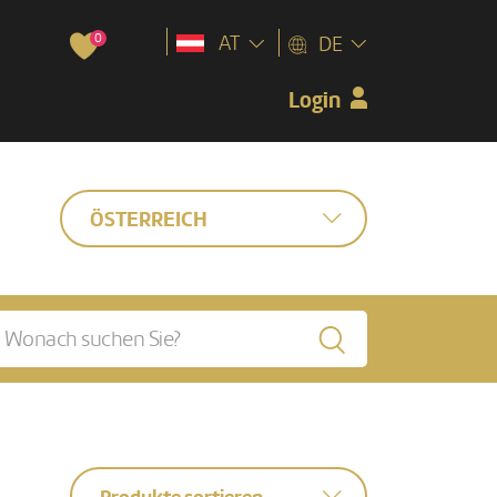
0
AT
DE
Login
ÖSTERREICH