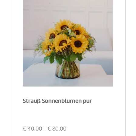
Strauß Sonnenblumen pur
€
40,00
- €
80,00