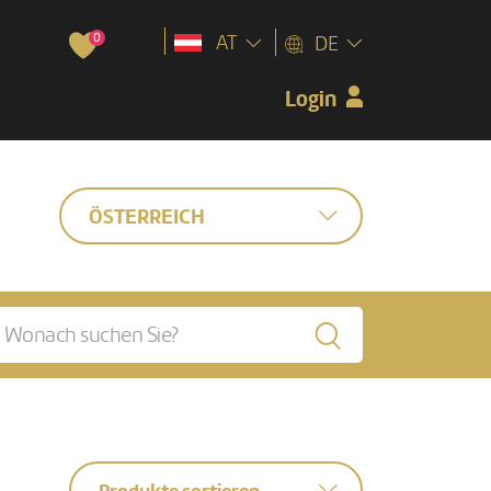
0
AT
DE
Login
ÖSTERREICH