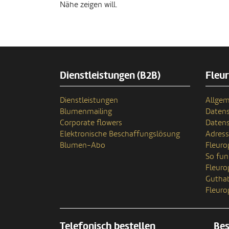
Nähe zeigen will.
Dienstleistungen (B2B)
Fleu
Dienstleistungen
Allgem
Blumenmailing
Datens
Corporate flowers
Datens
Elektronische Beschaffungslösung
Adres
Blumen-Abo
Fleuro
So fun
Fleur
Gutha
Fleuro
Telefonisch bestellen
Bes