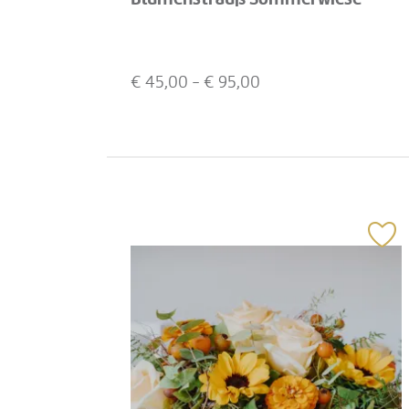
€
45,00
- €
95,00