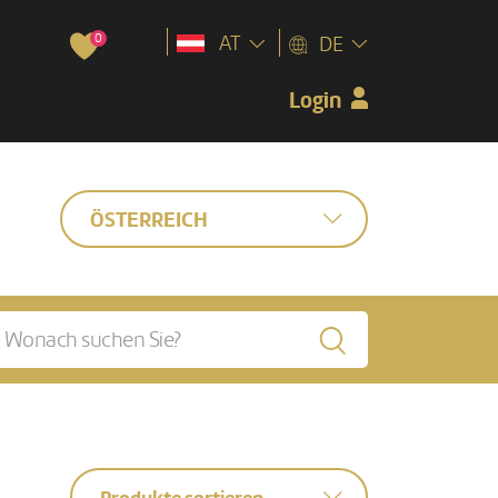
0
AT
DE
Login
ÖSTERREICH