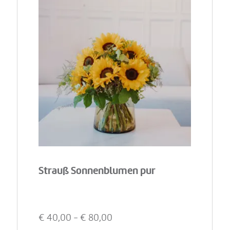
Strauß Sonnenblumen pur
€
40,00
- €
80,00