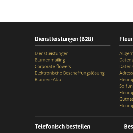
Dienstleistungen (B2B)
Fleu
Dienstleistungen
Allgem
Blumenmailing
Datens
Corporate flowers
Datens
Elektronische Beschaffungslösung
Adres
Blumen-Abo
Fleuro
So fun
Fleur
Gutha
Fleuro
Telefonisch bestellen
Bes