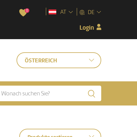
0
AT
DE
Login
ÖSTERREICH