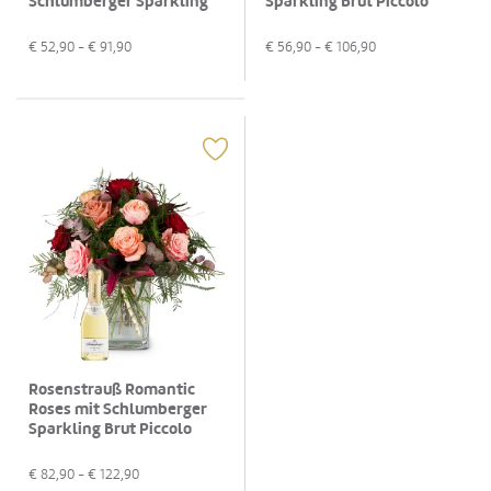
Schlumberger Sparkling
Sparkling Brut Piccolo
Brut Piccolo 0,2L
0,2L
€
52,90
- €
91,90
€
56,90
- €
106,90
Rosenstrauß Romantic
Roses mit Schlumberger
Sparkling Brut Piccolo
0,2L
€
82,90
- €
122,90