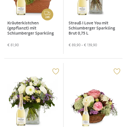
24h
Kräuterkistchen
Strauß I Love You mit
(gepflanzt) mit
Schlumberger Sparkling
Schlumberger Sparkling
Brut 0,75 L
Brut 0,75 L
€
81,90
€
89,90
- €
139,90