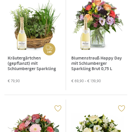
24h
Kräutergärtchen
Blumenstrauß Happy Day
(gepflanzt) mit
mit Schlumberger
Schlumberger Sparkling
Sparkling Brut 0,75 L
Brut 0,75 L
€
79,90
€
69,90
- €
139,90