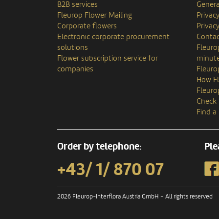
B2B services
Genera
Fleurop Flower Mailing
Privac
Corporate flowers
Privacy
Electronic corporate procurement
Contac
solutions
Fleuro
Flower subscription service for
minute
companies
Fleuro
How Fl
Fleuro
Check 
Find a
Order by telephone:
Ple
+43/ 1/ 870 07
2026 Fleurop-Interflora Austria GmbH – All rights reserved