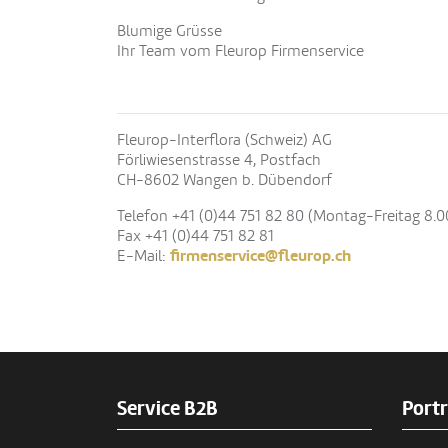
Blumige Grüsse
Ihr Team vom Fleurop Firmenservice
Fleurop-Interflora (Schweiz) AG
Förliwiesenstrasse 4, Postfach
CH-8602 Wangen b. Dübendorf
Telefon +41 (0)44 751 82 80 (Montag-Freitag 8.00
Fax +41 (0)44 751 82 81
firmenservice@fleurop.ch
E-Mail:
Service B2B
Portr