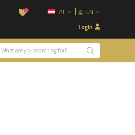
0
AT
EN
Login