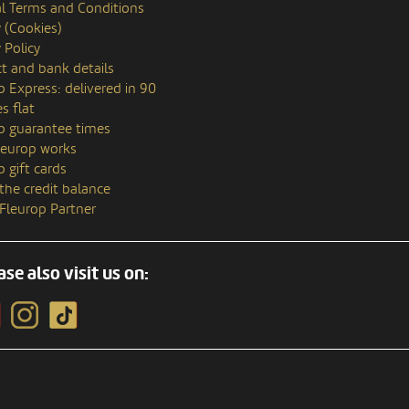
l Terms and Conditions
y (Cookies)
 Policy
t and bank details
p Express: delivered in 90
s flat
p guarantee times
europ works
p gift cards
the credit balance
 Fleurop Partner
ase also visit us on: