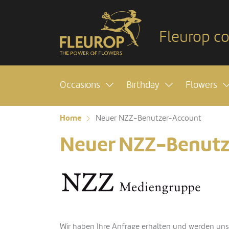
Fleurop co
Occasions
Birthday
Flowers
Home
Neuer NZZ-Benutzer-Account
Neuer NZZ-Benutz
Wir haben Ihre Anfrage erhalten und werden uns