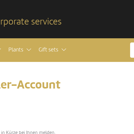
rporate services
Plants
Gift sets
er-Account
 in Kürze bei Ihnen melden.